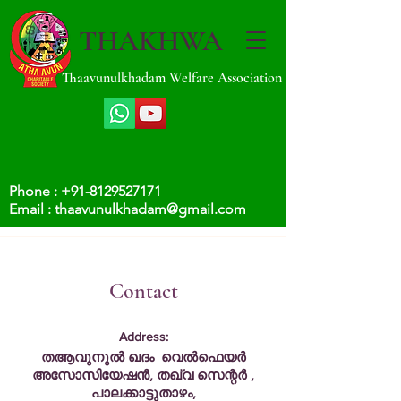
THAKHWA
Thaavunulkhadam Welfare Association
Phone :
+91-8129527171
Email :
thaavunulkhadam@gmail.com
Contact
Address:
തആവുനുൽ ഖദം വെൽഫെയർ
അസോസിയേഷൻ, തഖ്‌വ സെന്റർ ,
പാലക്കാട്ടുതാഴം,