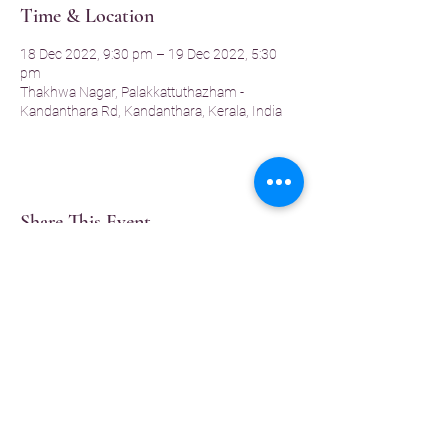
Time & Location
18 Dec 2022, 9:30 pm – 19 Dec 2022, 5:30
pm
Thakhwa Nagar, Palakkattuthazham -
Kandanthara Rd, Kandanthara, Kerala, India
Share This Event
Contact Details :
Thaavunulkhadam
THAKHWA
-
Welfare Association