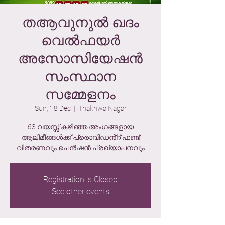
തആവുനുൽ ഖദം
വെൽഫയർ
അസോസിയേഷൻ
സംസ്ഥാന
സമ്മേളനം
Sun, 18 Dec
  |  
Thakhwa Nagar
63 വയസ്സ് കഴിഞ്ഞ അംഗങ്ങളായ
ആലിമീങ്ങൾക്ക് പ്രൊവിഡൻ്റ് ഫണ്ട്
വിതരണവും പെൻഷൻ പ്രഖ്യാപനവും
Registration is Closed
See other events